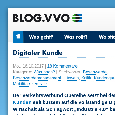
Was geht?
Was rollt?
Wo sti
Digitaler Kunde
Mo.. 16.10.2017
|
18 Kommentare
Kategorie:
Was noch?
| Stichwörter:
Beschwerde
,
Beschwerdemanagement
,
Hinweis
,
Kritik
,
Kundengar
Mobilitätszentrale
Der Verkehrsverbund Oberelbe setzt bei de
Kunden
seit kurzem auf die vollständige Dig
Wirtschaft als Schlagwort „Industrie 4.0“ be