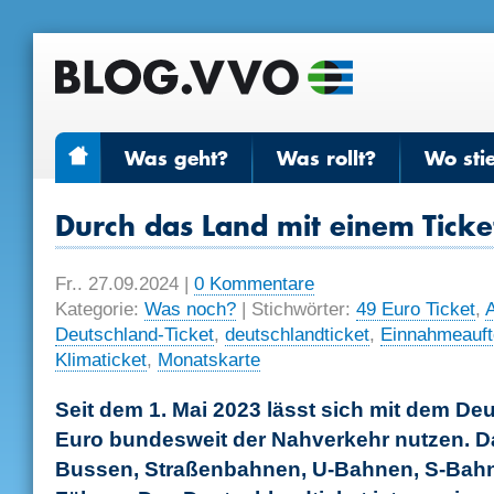
Was geht?
Was rollt?
Wo sti
Durch das Land mit einem Ticke
Fr.. 27.09.2024
|
0 Kommentare
Kategorie:
Was noch?
| Stichwörter:
49 Euro Ticket
,
Deutschland-Ticket
,
deutschlandticket
,
Einnahmeauft
Klimaticket
,
Monatskarte
Seit dem 1. Mai 2023 lässt sich mit dem Deu
Euro bundesweit der Nahverkehr nutzen. Das
Bussen, Straßenbahnen, U-Bahnen, S-Bahn