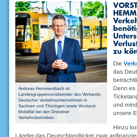
VORS
HEMME
Verke
benöt
Unters
Verlus
zu kö
Die
Verk
das Deut
beträcht
Denn es s
Andreas Hemmersbach ist
Landesgruppenvorsitzender des Verbands
Ticketang
Deutscher Verkehrsunternehmen in
und mind
Sachsen und Thüringen sowie Vorstand
Mobilität bei den Dresdner
unsere 
Verkehrsbetrieben.
Hinzu k
Länder das Deutschlandticket zwar anfinanzie