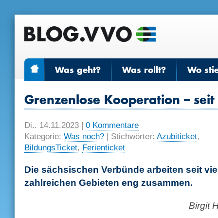
Was geht?
Was rollt?
Wo sti
Grenzenlose Kooperation – seit
Di.. 14.11.2023
|
0 Kommentare
Kategorie:
Was noch?
| Stichwörter:
Azubiticket
,
BildungsTicket
,
Ferienticket
Die sächsischen Verbünde arbeiten seit vie
zahlreichen Gebieten eng zusammen.
Birgit