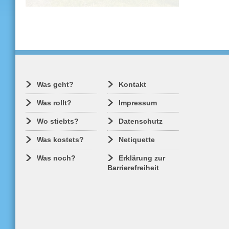
Gehen Sie auf Wandertour mit unserem
Experten Jörg Ludewig. Die Route ins
Osterzgebirge hält grandiose Aussichten
bereit.
Was geht?
Kontakt
Was rollt?
Impressum
Wo stiebts?
Datenschutz
Was kostets?
Netiquette
Was noch?
Erklärung zur
Barrierefreiheit