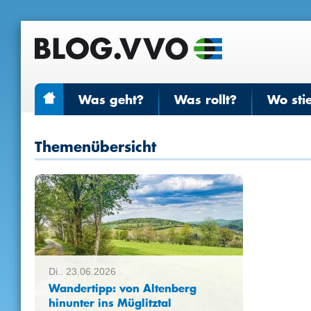
Was geht?
Was rollt?
Wo sti
Themenübersicht
Di.. 23.06.2026
Wandertipp: von Altenberg
hinunter ins Müglitztal