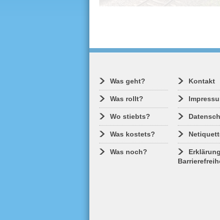
Kaum sprießen im Frühling die Kno
tauchen sie wieder auf: Die gemein
Wanderer. Gern in großen Gruppen
bevölkern sie dann, vor allem sonn
die S-Bahn und machen sich auf in
Grüne. Dazu noch ein paar Familie
Studenten, Touristen und eine Oma,
mit ihren Enkeln in den Zoo will und
meh
schwupps, ist der Zug voll….
Was geht?
Kontakt
Was rollt?
Impress
Wo stiebts?
Datensch
Was kostets?
Netiquett
Was noch?
Erklärung
Barrierefreih