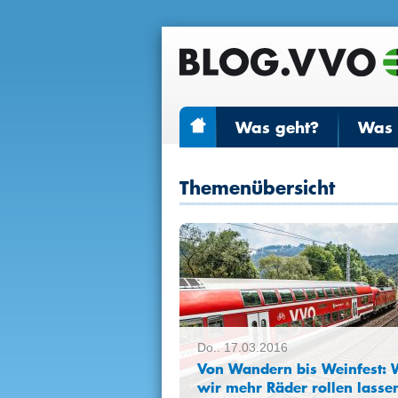
Was geht?
Was r
Themenübersicht
Do.. 17.03.2016
Von Wandern bis Weinfest: 
wir mehr Räder rollen lasse