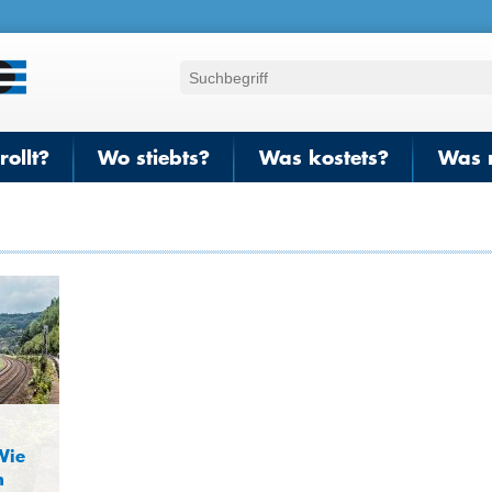
ollt?
Wo stiebts?
Was kostets?
Was 
Wie
n