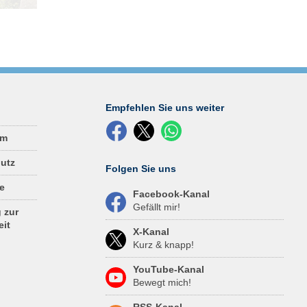
spen,
en
tags,
s
n,
 die
r
Empfehlen Sie uns weiter
um
utz
Folgen Sie uns
e
Facebook-Kanal
Gefällt mir!
 zur
eit
X-Kanal
Kurz & knapp!
YouTube-Kanal
Bewegt mich!