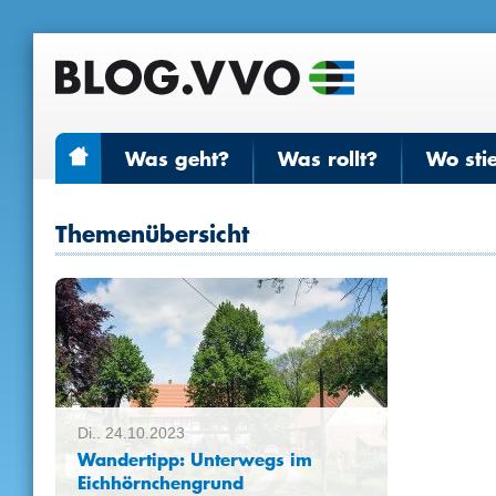
Was geht?
Was rollt?
Wo sti
Themenübersicht
Di.. 24.10.2023
Wandertipp: Unterwegs im
Eichhörnchengrund