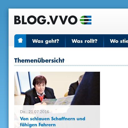
Was geht?
Was rollt?
Wo sti
Themenübersicht
Do.. 21.07.2016
Von schlauen Schaffnern und
fähigen Fahrern