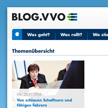
Was geht?
Was rollt?
Wo sti
Themenübersicht
Do.. 21.07.2016
Von schlauen Schaffnern und
fähigen Fahrern