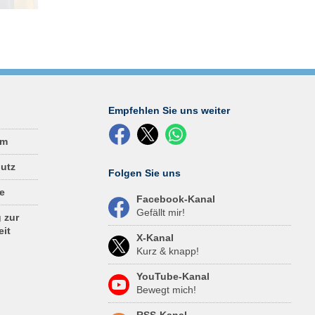
e
itdem
 Nils
eise
d
 der
Empfehlen Sie uns weiter
eine
um
utz
Folgen Sie uns
e
Facebook-Kanal
Gefällt mir!
 zur
eit
X-Kanal
Kurz & knapp!
YouTube-Kanal
Bewegt mich!