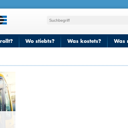
ollt?
Wo stiebts?
Was kostets?
Was 