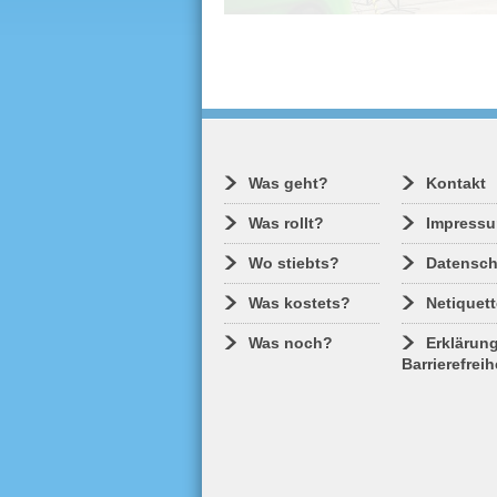
Damit die VGH den öffentlichen
Personennahverkehr in Hoyerswer
ausbauen und verbessern kann, erh
sie rund fünf Millionen Euro für die
Beschaffung von acht Elektrobusse
Geplant sind zwei Gelenkbusse un
sechs kürzere Solo-Busse.
Was geht?
Kontakt
Was rollt?
Impress
Wo stiebts?
Datensch
Was kostets?
Netiquett
Was noch?
Erklärung
Barrierefreih