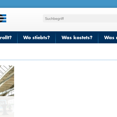
ollt?
Wo stiebts?
Was kostets?
Was 