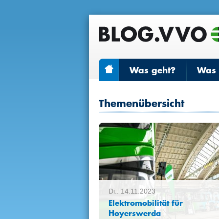
Was geht?
Was r
Themenübersicht
Di.. 14.11.2023
Elektromobilität für
Hoyerswerda