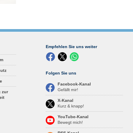
da
ält
n.
d
Empfehlen Sie uns weiter
um
utz
Folgen Sie uns
e
Facebook-Kanal
Gefällt mir!
 zur
eit
X-Kanal
Kurz & knapp!
YouTube-Kanal
Bewegt mich!