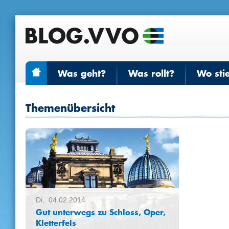
Was geht?
Was rollt?
Wo sti
Themenübersicht
Di.. 04.02.2014
Gut unterwegs zu Schloss, Oper,
Kletterfels