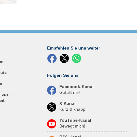
,
s:
n.
 hat
ach
der
Empfehlen Sie uns weiter
en
um
utz
Folgen Sie uns
e
Facebook-Kanal
Gefällt mir!
 zur
eit
X-Kanal
Kurz & knapp!
YouTube-Kanal
Bewegt mich!