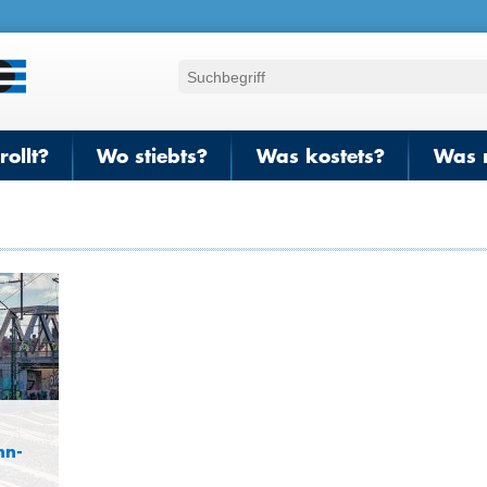
ollt?
Wo stiebts?
Was kostets?
Was 
hn-