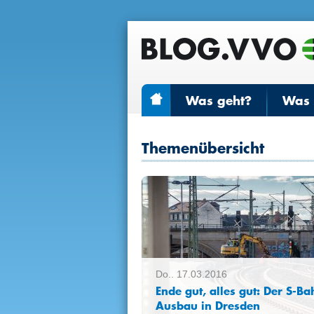
Was geht?
Was r
Themenübersicht
Do.. 17.03.2016
Ende gut, alles gut: Der S-Ba
Ausbau in Dresden