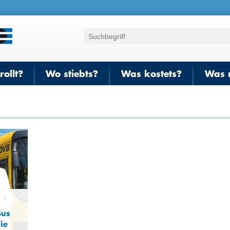
ollt?
Wo stiebts?
Was kostets?
Was 
Bus
ie