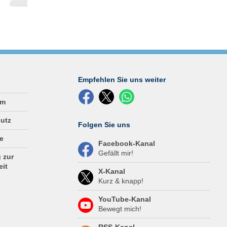
uto
hke
chke
wurde
VVO-
 der
Empfehlen Sie uns weiter
um
utz
Folgen Sie uns
e
Facebook-Kanal
Gefällt mir!
 zur
eit
X-Kanal
Kurz & knapp!
YouTube-Kanal
Bewegt mich!