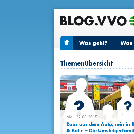
Was geht?
Was r
Themenübersicht
Mo.. 22.06.2015
Raus aus dem Auto, rein in 
& Bahn – Die Umsteigerfamil