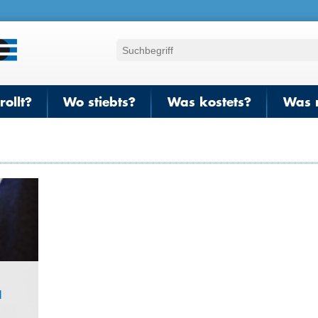
ollt?
Wo stiebts?
Was kostets?
Was 
d