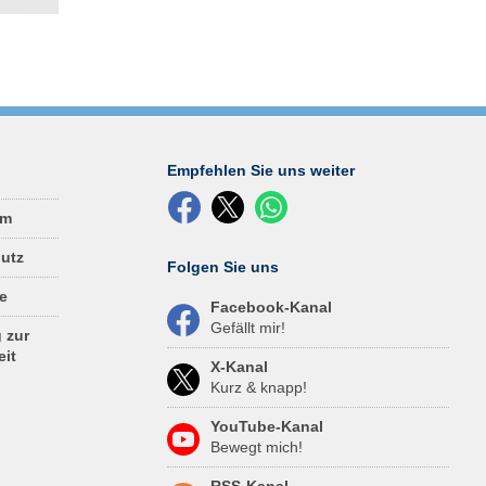
rer
eyball
r Bus
auf
frei
r
E-
he,
Empfehlen Sie uns weiter
…
um
utz
Folgen Sie uns
e
Facebook-Kanal
Gefällt mir!
 zur
eit
X-Kanal
Kurz & knapp!
YouTube-Kanal
Bewegt mich!