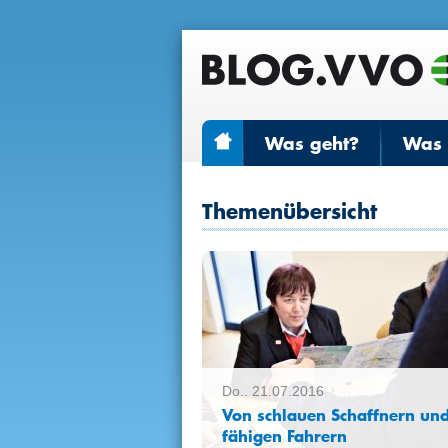
Was geht?
Was r
Themenübersicht
Do.. 21.07.2016
Von schlauen Schaffnern un
fähigen Fahrern