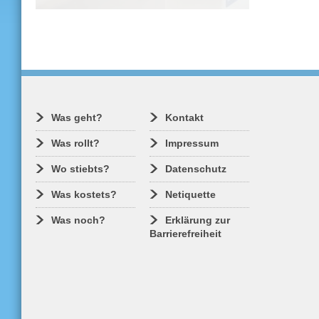
Ab 1. April erwartet Fahrgäste eine
Änderung beim Ticketkauf. Künftig muss
für Wochen- und Monatskarten der erste
Geltungstag direkt beim Kauf ausgewählt
werden. Das bisher notwendige
Entwerten des Tickets entfällt.
Was geht?
Kontakt
Was rollt?
Impressum
Wo stiebts?
Datenschutz
Was kostets?
Netiquette
Was noch?
Erklärung zur
Barrierefreiheit