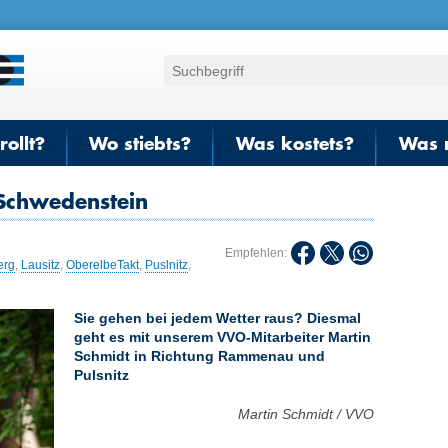
ollt?
Wo stiebts?
Was kostets?
Was 
Schwedenstein
Empfehlen:
erg
,
Lausitz
,
OberelbeTakt
,
Puslnitz
,
Sie gehen bei jedem Wetter raus? Diesmal
geht es mit unserem VVO-Mitarbeiter Martin
Schmidt in Richtung Rammenau und
Pulsnitz
Martin Schmidt / VVO