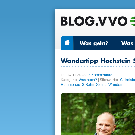
Was geht?
Was r
Wandertipp-Hochstein-
Di.. 14.11.2023
|
2 Kommentare
Kategorie:
Was noch?
| Stichwörter:
Gickelsb
Rammenau
,
S-Bahn
,
Steina
,
Wandern