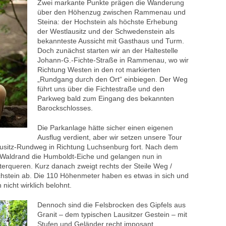
Zwei markante Punkte prägen die Wanderung
über den Höhenzug zwischen Rammenau und
Steina: der Hochstein als höchste Erhebung
der Westlausitz und der Schwedenstein als
bekannteste Aussicht mit Gasthaus und Turm.
Doch zunächst starten wir an der Haltestelle
Johann-G.-Fichte-Straße in Rammenau, wo wir
Richtung Westen in den rot markierten
„Rundgang durch den Ort“ einbiegen. Der Weg
führt uns über die Fichtestraße und den
Parkweg bald zum Eingang des bekannten
Barockschlosses.
Die Parkanlage hätte sicher einen eigenen
Ausflug verdient, aber wir setzen unsere Tour
ausitz-Rundweg in Richtung Luchsenburg fort. Nach dem
m Waldrand die Humboldt-Eiche und gelangen nun in
terqueren. Kurz danach zweigt rechts der Steile Weg /
chstein ab. Die 110 Höhenmeter haben es etwas in sich und
icht wirklich belohnt.
Dennoch sind die Felsbrocken des Gipfels aus
Granit – dem typischen Lausitzer Gestein – mit
Stufen und Geländer recht imposant