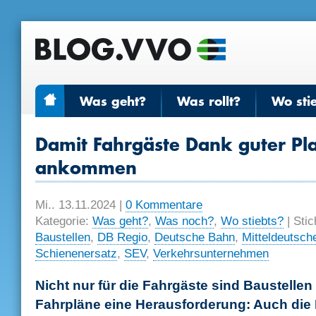
Was geht?
Was rollt?
Wo sti
Damit Fahrgäste Dank guter Pl
ankommen
Mi.. 13.11.2024
|
0 Kommentare
Kategorie:
Was geht?
,
Was noch?
,
Wo stiebts?
| Stic
Baustellen
,
DB Regio
,
Deutsche Bahn
,
Mitteldeutsch
Schienenersatz
,
SEV
,
Verkehrsunternehmen
Nicht nur für die Fahrgäste sind Baustelle
Fahrpläne eine Herausforderung: Auch die 