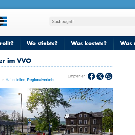
ollt?
Wo stiebts?
Was kostets?
Was 
der im VVO
Empfehlen:
ter:
Haltestellen
,
Regionalverkehr