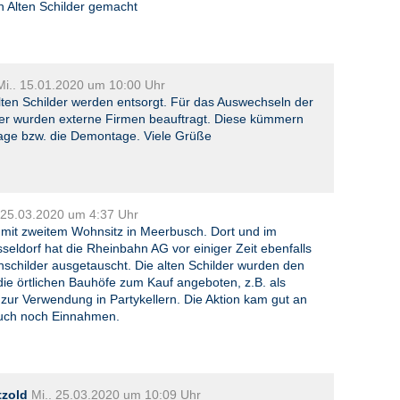
 Alten Schilder gemacht
Mi.. 15.01.2020 um 10:00 Uhr
alten Schilder werden entsorgt. Für das Auswechseln der
lder wurden externe Firmen beauftragt. Diese kümmern
age bzw. die Demontage. Viele Grüße
 25.03.2020 um 4:37 Uhr
e mit zweitem Wohnsitz in Meerbusch. Dort und im
eldorf hat die Rheinbahn AG vor einiger Zeit ebenfalls
enschilder ausgetauscht. Die alten Schilder wurden den
ie örtlichen Bauhöfe zum Kauf angeboten, z.B. als
zur Verwendung in Partykellern. Die Aktion kam gut an
uch noch Einnahmen.
tzold
Mi.. 25.03.2020 um 10:09 Uhr