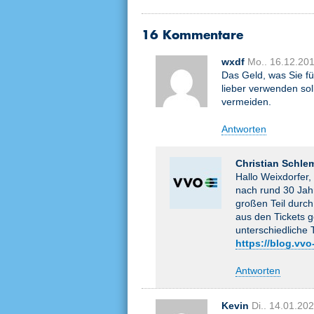
16 Kommentare
wxdf
Mo.. 16.12.20
Das Geld, was Sie fü
lieber verwenden so
vermeiden.
Antworten
Christian Schle
Hallo Weixdorfer,
nach rund 30 Jah
großen Teil durc
aus den Tickets 
unterschiedliche 
https://blog.vvo
Antworten
Kevin
Di.. 14.01.20