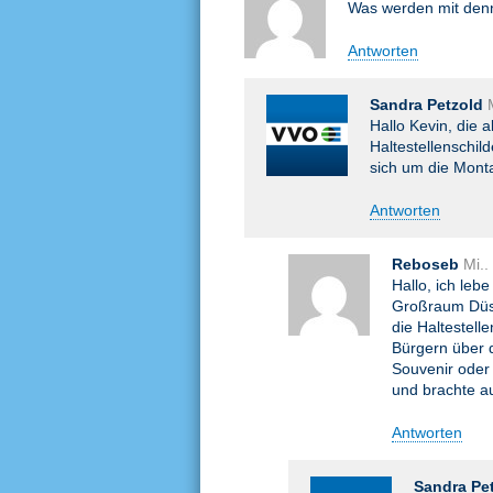
Was werden mit denn
Antworten
Sandra Petzold
Hallo Kevin, die 
Haltestellenschi
sich um die Mont
Antworten
Reboseb
Mi..
Hallo, ich leb
Großraum Düss
die Haltestell
Bürgern über d
Souvenir oder 
und brachte a
Antworten
Sandra Pe