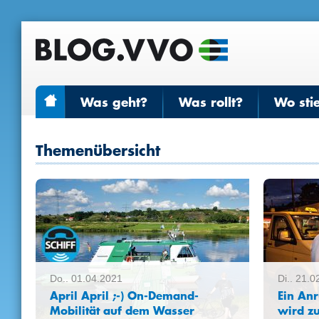
Was geht?
Was rollt?
Wo sti
Themenübersicht
Do.. 01.04.2021
Di.. 21.
April April ;-) On-Demand-
Ein Anr
Mobilität auf dem Wasser
wird z