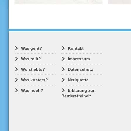
Fristgerecht zum Start in die neue
Erst A, 
Ausflugssaison werden drei Fähr­ver­
nicht AL
bindungen in den Tarif des
dann ist 
Verkehrsverbundes Oberelbe (VVO)
der Anruf
integriert. Diese große Flotte schafft nun
ziemliche
die Flexibilität, die es uns ermöglicht,
Vorteile 
erstmals in einem Pilotprojekt On-
Oberelbe
Demand-Mobilität auf dem Wasser zu
Fahrt im 
testen.
abends,
Was geht?
Kontakt
Wir erk
Was rollt?
Impressum
Wo stiebts?
Datenschutz
Was kostets?
Netiquette
Was noch?
Erklärung zur
Barrierefreiheit