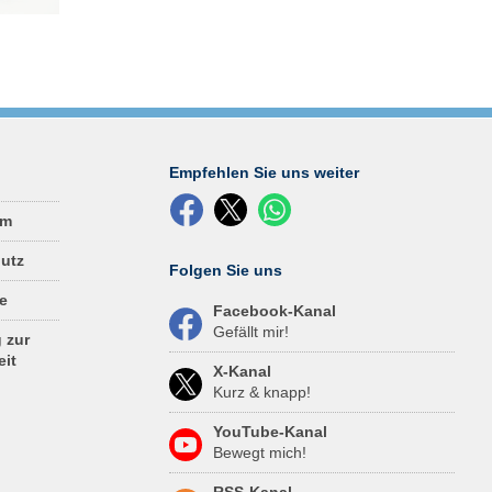
chon
e
rmine
Aber
acht
Empfehlen Sie uns weiter
r
um
utz
Folgen Sie uns
e
Facebook-Kanal
Gefällt mir!
 zur
eit
X-Kanal
Kurz & knapp!
YouTube-Kanal
Bewegt mich!