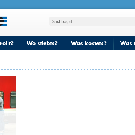
ollt?
Wo stiebts?
Was kostets?
Was 