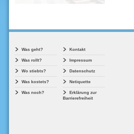
Im heutigen VVO-Dieselnetz sollen ab
2031 batterieelektrische Züge fahren.
Nach der wissenschaftlichen
Untersuchung geht es im nächsten
Schritt um die Fördermittel.
Was geht?
Kontakt
Was rollt?
Impressum
Wo stiebts?
Datenschutz
Was kostets?
Netiquette
Was noch?
Erklärung zur
Barrierefreiheit