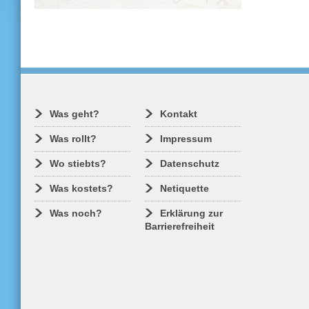
Fristgerecht zum Start in die neue
Ausflugssaison werden drei Fähr­ver­
bindungen in den Tarif des
Verkehrsverbundes Oberelbe (VVO)
integriert. Diese große Flotte schafft nun
die Flexibilität, die es uns ermöglicht,
erstmals in einem Pilotprojekt On-
Demand-Mobilität auf dem Wasser zu
testen.
Was geht?
Kontakt
Was rollt?
Impressum
Wo stiebts?
Datenschutz
Was kostets?
Netiquette
Was noch?
Erklärung zur
Barrierefreiheit