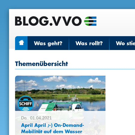
Was geht?
Was rollt?
Wo sti
Themenübersicht
Do.. 01.04.2021
April April ;-) On-Demand-
Mobilität auf dem Wasser