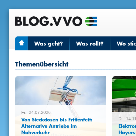
Was geht?
Was rollt?
Wo sti
Themenübersicht
Fr.. 24.07.2026
Von Steckdosen bis Frittenfett:
Di.. 14.1
Alternative Antriebe im
Elektro
Nahverkehr
Hoyer