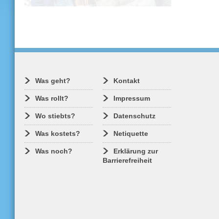
Am 24. Mai 1998 ging der Oberelbe-Tarif
an den Start. Er hat sich bis heute
bewährt, wurde aber vielfach verfeinert
und optimiert.
Was geht?
Kontakt
Was rollt?
Impressum
Wo stiebts?
Datenschutz
Was kostets?
Netiquette
Was noch?
Erklärung zur
Barrierefreiheit