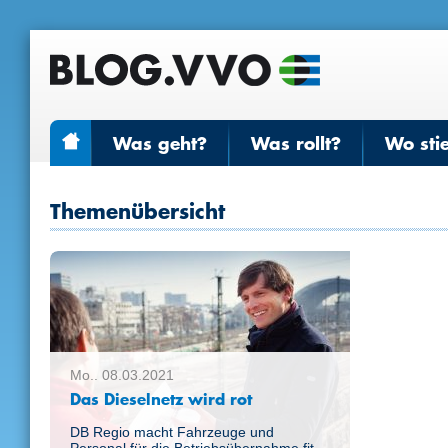
Was geht?
Was rollt?
Wo sti
Themenübersicht
Mo.. 08.03.2021
Das Dieselnetz wird rot
DB Regio macht Fahrzeuge und