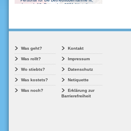
Personal für die Betriebsübernahme fit,
denn ab 13. Dezember 2021 fährt die
DB Regio auf den Strecken von Dresden
nach Kamenz und Königsbrück, durch
Ein Gespräch mit Stephan Naue über
das Müglitztal und zwischen Pirna und
den Stand der Vorbereitungen.
Sebnitz.
Was geht?
Kontakt
Was rollt?
Impressum
Wo stiebts?
Datenschutz
Was kostets?
Netiquette
Was noch?
Erklärung zur
Barrierefreiheit