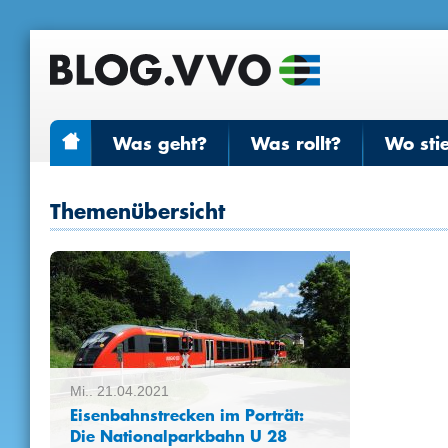
Was geht?
Was rollt?
Wo sti
Themenübersicht
Mi.. 21.04.2021
Eisenbahnstrecken im Porträt:
Die Nationalparkbahn U 28