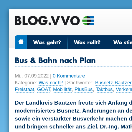
Was geht?
Was rollt?
Wo sti
Bus & Bahn nach Plan
Mi.. 07.09.2022
|
0 Kommentare
Kategorie:
Was noch?
| Stichwörter:
Busnetz Bautze
Freistaat
,
GOAT
,
Mobilität
,
PlusBus
,
Taktbus
,
Verkeh
Der Landkreis Bautzen freute sich Anfang 
modernisiertes Busnetz. Änderungen an d
sowie ein verstärkter Busverkehr machen d
und bringen schneller ans Ziel. Dr.-Ing. Mat