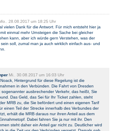
Mo.. 28.08.2017 um 18:25 Uhr
 vielen Dank für die Antwort. Für mich entsteht hier ja
 mit einmal mehr Umsteigen die Sache bei gleicher
hen kann, aber ich würde gern Verstehen, was der
ein soll, zumal man ja auch wirklich einfach aus- und
nn.
mper
Mi.. 30.08.2017 um 16:03 Uhr
 Noack, Hintergrund für diese Regelung ist die
innahmen in den Verbünden. Die Fahrt von Dresden
t sogenannter ausbrechender Verkehr, das heißt, Sie
und. Das Geld, das Sei für Ihr Ticket zahlen, steht
 der MRB zu, die Sie befördert und einen eigenen Tarif
ür einen Teil der Strecke innerhalb des Verbundes der
tzt, erhält die MRB daraus nur ihren Anteil aus dem
nnahmetopf. Dabei fahren Sie ja nur mit ihr. Den
en steht daher ein Anteil gar nicht zu. Deutlicher wird
ch in die Zeit vor den Verbünden versetzt. Damals gab