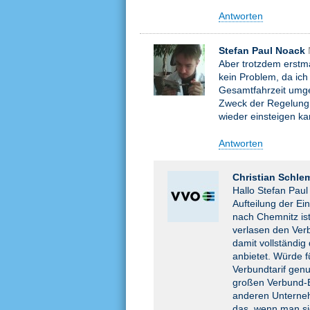
Antworten
Stefan Paul Noack
Aber trotzdem erstmal
kein Problem, da ich
Gesamtfahrzeit umge
Zweck der Regelung s
wieder einsteigen ka
Antworten
Christian Schle
Hallo Stefan Paul
Aufteilung der E
nach Chemnitz is
verlasen den Verb
damit vollständig
anbietet. Würde f
Verbundtarif genu
großen Verbund-Ei
anderen Unternehm
das, wenn man si