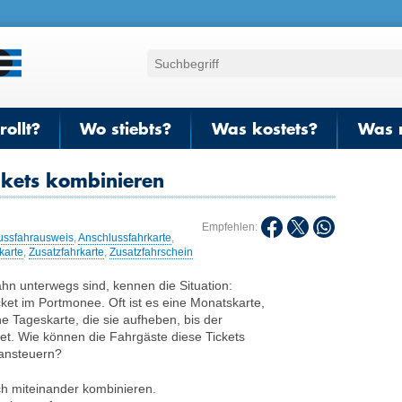
ollt?
Wo stiebts?
Was kostets?
Was 
ckets kombinieren
Empfehlen:
ussfahrausweis
,
Anschlussfahrkarte
,
karte
,
Zusatzfahrkarte
,
Zusatzfahrschein
ahn unterwegs sind, kennen die Situation:
cket im Portmonee. Oft ist es eine Monatskarte,
ne Tageskarte, die sie aufheben, bis der
et. Wie können die Fahrgäste diese Tickets
 ansteuern?
ch miteinander kombinieren.