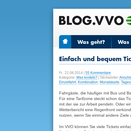
Was geht?
Was r
Einfach und bequem Ti
Fr.. 22.08.2014
|
55 Kommentare
Kategorie:
Was kostets?
| Stichwörter:
Anschl
Einzelfahrt
,
Kombination
,
Monatskarte
,
Tages
Fahrgäste, die häufiger mit Bus und B
Für eine Tarifzone steckt schon das Ti
mit der sie zur Arbeit pendeln. Oder ei
Wetterbericht eine Regenfront verkünd
nutzen, wenn Sie einmal andere Ziele
Im VVO können Sie viele Tickets einfa