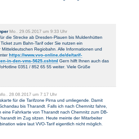
mper
Mo.. 29.05.2017 um 9:33 Uhr
 für die Strecke ab Dresden-Plauen bis Muldenhütten
 Ticket zum Bahn-Tarif oder Sie nutzen ein
 Mitteldeutschen Regiobahn. Alle Informationen und
unter
https://www.vvo-online.de/de/tarif-
hrten-in-den-vms-5625.cshtml
Gern hilft Ihnen auch das
oHotline 0351 / 852 65 55 weiter. Viele Grüße
Mo.. 28.08.2017 um 7:17 Uhr
karte für die Tarifzone Pirna und umliegende. Damit
chandau bis Tharandt. Falls ich nach Chemnitz fahre,
h eine Fahrkarte von Tharandt nach Chemnitz zum DB-
 Tharandt im Zug sitzen. Heute meinte der Mitarbeiter
nation wäre laut VVO-Tarif eigentlich nicht möglich.