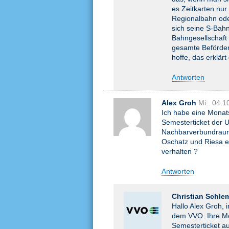
es Zeitkarten nur
Regionalbahn ode
sich seine S-Bahn
Bahngesellschaft
gesamte Beförder
hoffe, das erklär
Antworten
Alex Groh
Mi.. 04.
Ich habe eine Monat
Semesterticket der 
Nachbarverbundraum 
Oschatz und Riesa e
verhalten ?
Antworten
Christian Schle
Hallo Alex Groh, 
dem VVO. Ihre Mon
Semesterticket au