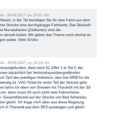
Mo.. 28.08.2017 um 15:02 Uhr
 Noack, in der Tat benötigen Sie für eine Fahrt aus dem
mte Strecke eine durchgängige Fahrkarte. Das Stückeln
 Bei Monatskarten (Zeitkarten) sind die
en derzeit kulant. Wir geben das Thema noch einmal an
gen weiter. Viele Grüße
Mo.. 28.08.2017 um 18:16 Uhr
herausgefunden, dass nach §1 Ziffer 1 in Teil C der
nen tatsächlich bei Verbundraumübergreifenden
ch Tarif des jeweiligen Anbieters, also hier MRB für die
endig ist. VVO-Ticket für einen Teil der Strecke geht
 dann fahre ich eben von Dresden bis Tharandt mit der S3
t um, dann muss ich auch nicht zwei Fahrscheine
en. Gesamtfahrzeit auf der Strecke von Bad Schandau
bei gleich. Ich frage mich aber was diese Regelung
auch in Tharandt aus dem RE3 aussteigen und gleich