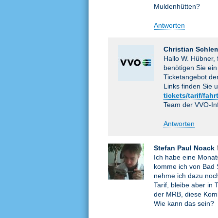
Muldenhütten?
Antworten
Christian Schle
Hallo W. Hübner,
benötigen Sie ein
Ticketangebot der
Links finden Sie 
tickets/tarif/fa
Team der VVO-Inf
Antworten
Stefan Paul Noack
Ich habe eine Monats
komme ich von Bad S
nehme ich dazu noc
Tarif, bleibe aber in
der MRB, diese Kombi
Wie kann das sein?