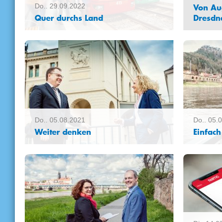
Von Au
Do.. 29.09.2022
Quer durchs Land
Dresdn
Handy schnappen, Ziel eingeben, Ticket
… und da
kaufen – ab geht die Reise mit dem
Kompeten
digitalen Fahrscheinautomaten quer
entwickel
durch Sachsen! Mit Sachsen mobil
zwischen
lassen sich im Freistaat ab sofort
wollen d
durchgehende Reiseketten buchen.
attrakti
einfacher
Sächsisch
Wirtschaf
Do.. 05.08.2021
Do.. 05.
Weiter denken
Einfac
Das Sächsische Staatsministerium für
Seit Augu
Wirtschaft, Arbeit und Verkehr (SMWA)
Nutzung 
hat mit den Landkreisen und Kreisfreien
im VVO. 
Städten des Freistaates grundlegende
Verkehrs
Vereinbarungen zur Umsetzung des
Zugangsh
BildungsTickets und zur Vorbereitung
abbauen.
einer Sächsischen Mobilitäts-
war‘s. FA
Gesellschaft zur Weiterentwicklung des
Vorwisse
ÖPNV als Teil des Umweltverbundes
häufig m
getroffen. Staatssekretärin Ines Fröhlich
günstigst