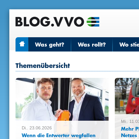
Was geht?
Was rollt?
Wo sti
Themenübersicht
Mi.. 11.
Mehr Pl
Di.. 23.06.2026
Wenn die Entwerter wegfallen
Netzes