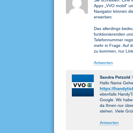
Sie schreiben: Eine w
Apps „VVO mobil“ un
Navigator können di
erwerben.
Das allerdings bedeu
funktionierenden und 
Telefonnummer regist
mehr in Frage. Auf d
zu kommen, nur Link
Antworten
Sandra Petzold
Hallo Name Gehei
https://handytic
ebenfalls HandyT
Google. Wir habe
da Ihnen nur über
stehen. Viele Gr
Antworten