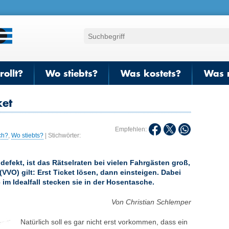
ollt?
Wo stiebts?
Was kostets?
Was 
ket
Empfehlen:
ch?
,
Wo stiebts?
| Stichwörter:
defekt, ist das Rätselraten bei vielen Fahrgästen groß,
VO) gilt: Erst Ticket lösen, dann einsteigen. Dabei
– im Idealfall stecken sie in der Hosentasche.
Von Christian Schlemper
Natürlich soll es gar nicht erst vorkommen, dass ein