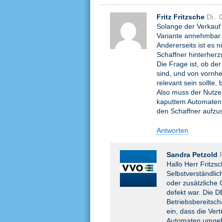
Fritz Fritzsche
Di..
Solange der Verkauf 
Variante annehmbar.
Andererseits ist es n
Schaffner hinterherz
Die Frage ist, ob de
sind, und von vornhe
relevant sein sollte
Also muss der Nutze
kaputtem Automaten, 
den Schaffner aufzu
Antworten
Sandra Petzold
Hallo Herr Fritzs
Selbstverständlic
oder zusätzliche
defekt war. Die DB
Betriebsbereitsch
ein, dass die Ver
Automaten umgehe