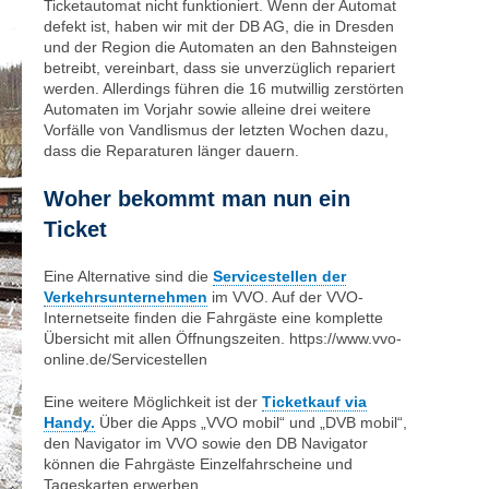
Ticketautomat nicht funktioniert. Wenn der Automat
defekt ist, haben wir mit der DB AG, die in Dresden
und der Region die Automaten an den Bahnsteigen
betreibt, vereinbart, dass sie unverzüglich repariert
werden. Allerdings führen die 16 mutwillig zerstörten
Automaten im Vorjahr sowie alleine drei weitere
Vorfälle von Vandlismus der letzten Wochen dazu,
dass die Reparaturen länger dauern.
Woher bekommt man nun ein
Ticket
Eine Alternative sind die
Servicestellen der
Verkehrsunternehmen
im VVO. Auf der VVO-
Internetseite finden die Fahrgäste eine komplette
Übersicht mit allen Öffnungszeiten. https://www.vvo-
online.de/Servicestellen
Eine weitere Möglichkeit ist der
Ticketkauf via
Handy.
Über die Apps „VVO mobil“ und „DVB mobil“,
den Navigator im VVO sowie den DB Navigator
können die Fahrgäste Einzelfahrscheine und
Tageskarten erwerben.