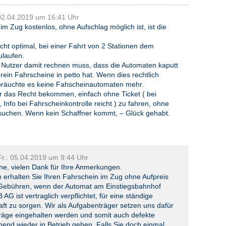
 02.04.2019 um 16:41 Uhr
im Zug kostenlos, ohne Aufschlag möglich ist, ist die
icht optimal, bei einer Fahrt von 2 Stationen dem
ulaufen.
r Nutzer damit rechnen muss, dass die Automaten kaputt
rein Fahrscheine in petto hat. Wenn dies rechtlich
, bräuchte es keine Fahscheinautomaten mehr.
r das Recht bekommen, einfach ohne Ticket ( bei
Info bei Fahrscheinkontrolle reicht ) zu fahren, ohne
suchen. Wenn kein Schaffner kommt, – Glück gehabt.
Fr.. 05.04.2019 um 9:44 Uhr
che, vielen Dank für Ihre Anmerkungen.
h erhalten Sie Ihren Fahrschein im Zug ohne Aufpreis
 Gebühren, wenn der Automat am Einstiegsbahnhof
 AG ist vertraglich verpflichtet, für eine ständige
aft zu sorgen. Wir als Aufgabenträger setzen uns dafür
träge eingehalten werden und somit auch defekte
nd wieder in Betrieb gehen. Falls Sie doch einmal