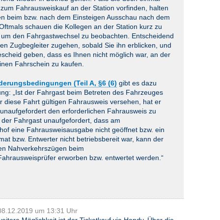
 zum Fahrausweiskauf an der Station vorfinden, halten
ten beim bzw. nach dem Einsteigen Ausschau nach dem
Oftmals schauen die Kollegen an der Station kurz zu
, um den Fahrgastwechsel zu beobachten. Entscheidend
 den Zugbegleiter zugehen, sobald Sie ihn erblicken, und
scheid geben, dass es Ihnen nicht möglich war, an der
einen Fahrschein zu kaufen.
derungsbedingungen (Teil A, §6 (6)
gibt es dazu
ung: „Ist der Fahrgast beim Betreten des Fahrzeuges
ür diese Fahrt gültigen Fahrausweis versehen, hat er
 unaufgefordert den erforderlichen Fahrausweis zu
t der Fahrgast unaufgefordert, dass am
hof eine Fahrausweisausgabe nicht geöffnet bzw. ein
t bzw. Entwerter nicht betriebsbereit war, kann der
den Nahverkehrszügen beim
ahrausweisprüfer erworben bzw. entwertet werden.“
 08.12.2019 um 13:31 Uhr