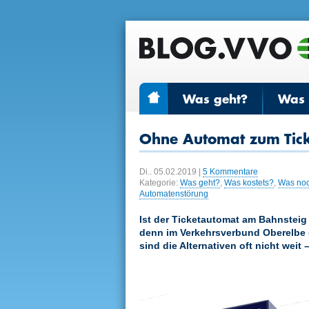
Was geht?
Was r
Ohne Automat zum Tic
Di.. 05.02.2019
|
5 Kommentare
Kategorie:
Was geht?
,
Was kostets?
,
Was no
Automatenstörung
Ist der Ticketautomat am Bahnsteig 
denn im Verkehrsverbund Oberelbe (V
sind die Alternativen oft nicht weit 