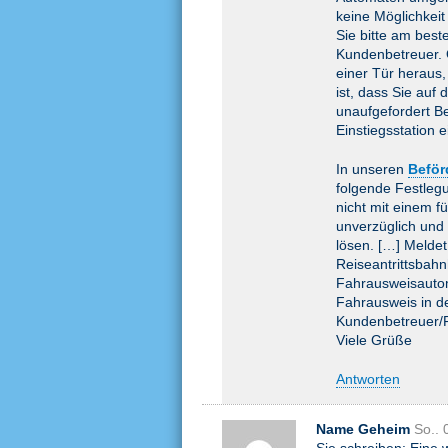
keine Möglichkeit
Sie bitte am bes
Kundenbetreuer. 
einer Tür heraus
ist, dass Sie auf
unaufgefordert Be
Einstiegsstation 
In unseren
Beför
folgende Festleg
nicht mit einem f
unverzüglich und
lösen. […] Melde
Reiseantrittsbahn
Fahrausweisautoma
Fahrausweis in 
Kundenbetreuer/F
Viele Grüße
Antworten
Name Geheim
So..