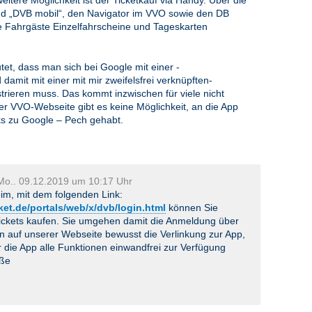
eitere Möglichkeit ist der Ticketkauf via Handy. Über die
d „DVB mobil“, den Navigator im VVO sowie den DB
e Fahrgäste Einzelfahrscheine und Tageskarten
tet, dass man sich bei Google mit einer -
damit mit einer mit mir zweifelsfrei verknüpften-
rieren muss. Das kommt inzwischen für viele nicht
er VVO-Webseite gibt es keine Möglichkeit, an die App
s zu Google – Pech gehabt.
Mo.. 09.12.2019 um 10:17 Uhr
m, mit dem folgenden Link:
ket.de/portals/web/x/dvb/login.html
können Sie
ickets kaufen. Sie umgehen damit die Anmeldung über
n auf unserer Webseite bewusst die Verlinkung zur App,
 die App alle Funktionen einwandfrei zur Verfügung
üße