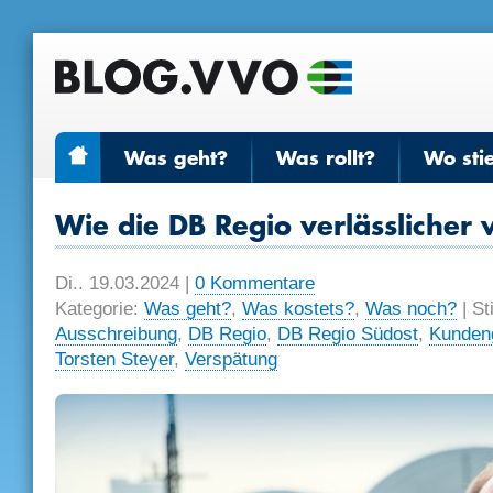
Was geht?
Was rollt?
Wo sti
Wie die DB Regio verlässlicher 
Di.. 19.03.2024
|
0 Kommentare
Kategorie:
Was geht?
,
Was kostets?
,
Was noch?
| St
Ausschreibung
,
DB Regio
,
DB Regio Südost
,
Kunden
Torsten Steyer
,
Verspätung