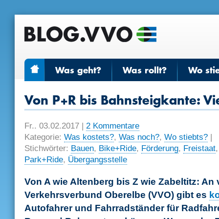
Was geht?
Was rollt?
Wo sti
Von P+R bis Bahnsteigkante: Vie
Fr.. 03.02.2017
|
2 Kommentare
Kategorie:
Was kostets?
,
Was noch?
,
Wo stiebts?
|
Stichwörter:
Bauen
,
Bike+Ride
,
Förderung
,
Freistaat
Park+Ride
,
Übergangsstelle
Von A wie Altenberg bis Z wie Zabeltitz: An
Verkehrsverbund Oberelbe (VVO) gibt es
ko
Autofahrer und Fahrradständer für Radfahre