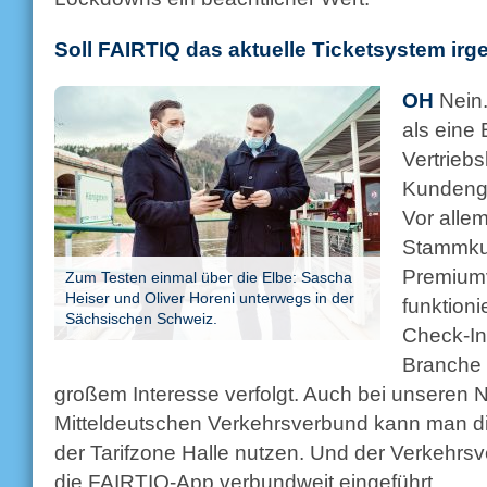
Soll FAIRTIQ das aktuelle Ticketsystem ir
OH
Nein.
als eine
Vertriebs
Kundengr
Vor allem
Stammku
Premiumv
Zum Testen einmal über die Elbe: Sascha
Heiser und Oliver Horeni unterwegs in der
funktioni
Sächsischen Schweiz.
Check-In/
Branche 
großem Interesse verfolgt. Auch bei unseren
Mitteldeutschen Verkehrsverbund kann man di
der Tarifzone Halle nutzen. Und der Verkehrsv
die FAIRTIQ-App verbundweit eingeführt.