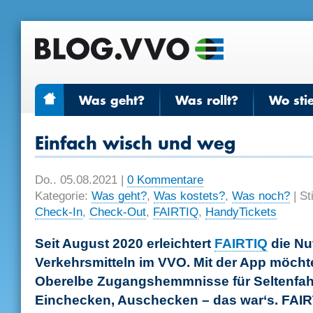
Was geht?
Was rollt?
Wo sti
Einfach wisch und weg
Do.. 05.08.2021
|
0 Kommentare
Kategorie:
Was geht?
,
Was kostets?
,
Was noch?
| St
Check-In
,
Check-Out
,
FAIRTIQ
,
HandyTickets
Seit August 2020 erleichtert
FAIRTIQ
die Nu
Verkehrsmitteln im VVO. Mit der App möch
Oberelbe Zugangshemmnisse für Seltenfah
Einchecken, Auschecken – das war‘s. FAIRT