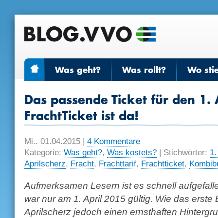
Was geht?
Was rollt?
Wo sti
Das passende Ticket für den 1. 
FrachtTicket ist da!
Mi.. 01.04.2015
|
4 Kommentare
Kategorie:
Was geht?
,
Was kostets?
| Stichwörter:
1.
Aprilscherz
,
Fracht
,
Frachttarif
,
Frachtticket
,
Kombib
Aufmerksamen Lesern ist es schnell aufgefalle
war nur am 1. April 2015 gültig. Wie das erste B
Aprilscherz jedoch einen ernsthaften Hintergr