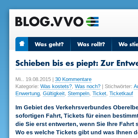
Was geht?
Was rollt?
Wo sti
Schieben bis es piept: Zur Ent
Mi.. 19.08.2015
|
30 Kommentare
Kategorie:
Was kostets?
,
Was noch?
| Stichwörter:
A
Enwertung
,
Gültigkeit
,
Stempeln
,
Ticket
,
Ticketkauf
Im Gebiet des Verkehrsverbundes Oberelbe 
sofortigen Fahrt, Tickets für einen bestimm
die Sie erst entwerten, wenn Sie Ihre Fahrt s
Wo es welche Tickets gibt und was Ihnen d