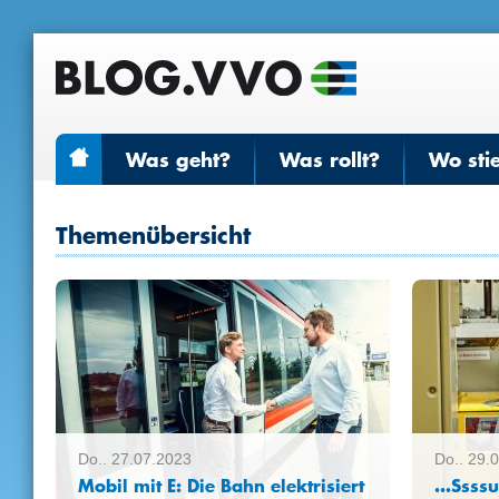
Was geht?
Was rollt?
Wo sti
Themenübersicht
Do.. 27.07.2023
Do.. 29.
Mobil mit E: Die Bahn elektrisiert
…Ssss