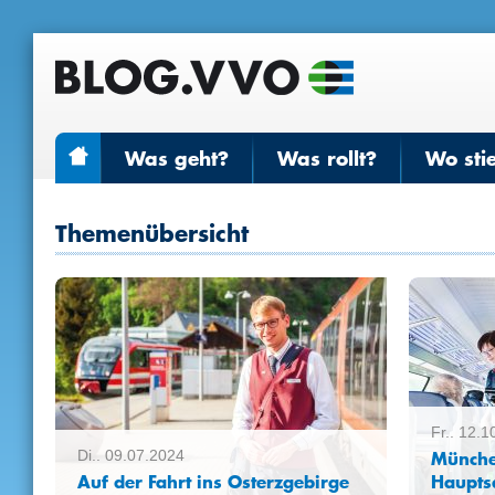
Was geht?
Was rollt?
Wo sti
Themenübersicht
Fr.. 12.
Münche
Di.. 09.07.2024
Auf der Fahrt ins Osterzgebirge
Haupts