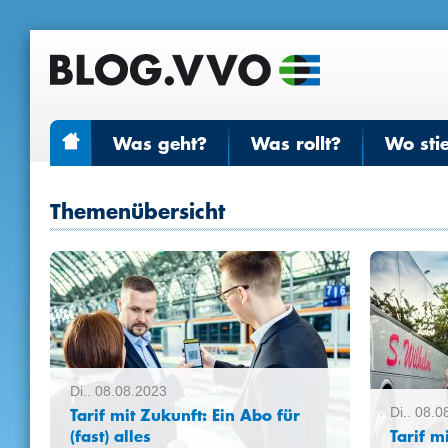
Was geht?
Was rollt?
Wo sti
Themenübersicht
Di.. 08.08.2023
Tarif mit Zukunft: Ein Abo für
Di.. 08.
(fast) alles
Tarif m